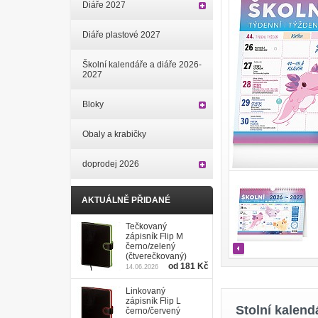
Diáře 2027
Diáře plastové 2027
Školní kalendáře a diáře 2026-
2027
Bloky
Obaly a krabičky
doprodej 2026
AKTUÁLNĚ PŘIDANÉ
Tečkovaný
zápisník Flip M
černo/zelený
(čtverečkovaný)
od 181 Kč
14.06.2026
Linkovaný
zápisník Flip L
Stolní kalen
černo/červený