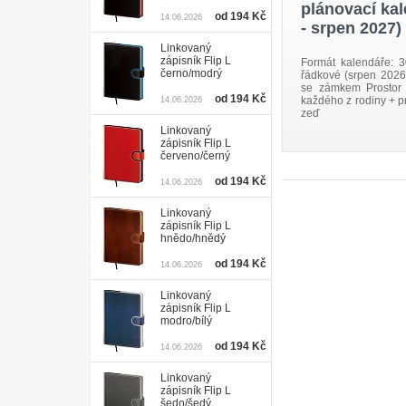
plánovací kal
od 194 Kč
14.06.2026
- srpen 2027)
Linkovaný
zápisník Flip L
Formát kalendáře: 
černo/modrý
řádkové (srpen 2026 
se zámkem Prostor p
od 194 Kč
každého z rodiny + p
14.06.2026
zeď
Linkovaný
zápisník Flip L
červeno/černý
od 194 Kč
14.06.2026
Linkovaný
zápisník Flip L
hnědo/hnědý
od 194 Kč
14.06.2026
Linkovaný
zápisník Flip L
modro/bílý
od 194 Kč
14.06.2026
Linkovaný
zápisník Flip L
šedo/šedý