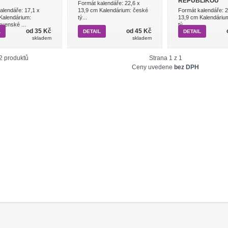
REPUBLIKOU
Formát kalendáře: 22,6 x
alendáře: 17,1 x
13,9 cm Kalendárium: české
Formát kalendáře: 2
Kalendárium:
tý...
13,9 cm Kalendáriu
ovenské ...
tý...
od 35 Kč
od 45 Kč
L
DETAIL
DETAIL
skladem
skladem
2 produktů
Strana 1 z 1
Ceny uvedene
bez DPH