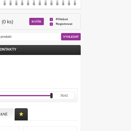
Přihlásit
(0 ks)
KOŠÍK
Registrovat
ONTAKTY
76
Kč
DANÉ