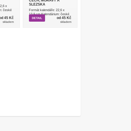
ČECH, MORAVY A
SLEZSKA
2,6 x
m: české
Formát kalendáře: 22,6 x
13,9 cm Kalendárium: české
od 45 Kč
od 45 Kč
tý...
DETAIL
skladem
skladem