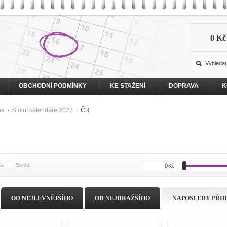
0 Kč
OBCHODNÍ PODMÍNKY
KE STAŽENÍ
DOPRAVA
K
na
Stolní kalendáře 2027
ČR
ka
Sleva
0
Kč
OD NEJLEVNĚJŠÍHO
OD NEJDRAŽŠÍHO
NAPOSLEDY PŘI