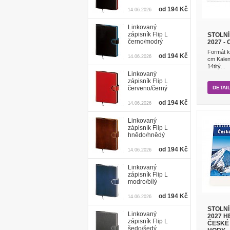
od 194 Kč
14.06.2026
Linkovaný
zápisník Flip L
STOLN
černo/modrý
2027 -
Formát k
od 194 Kč
14.06.2026
cm Kalen
14titý...
Linkovaný
zápisník Flip L
červeno/černý
DETAI
od 194 Kč
14.06.2026
Linkovaný
zápisník Flip L
hnědo/hnědý
od 194 Kč
14.06.2026
Linkovaný
zápisník Flip L
modro/bílý
od 194 Kč
14.06.2026
STOLN
Linkovaný
2027 H
zápisník Flip L
ČESKÉ
šedo/šedý