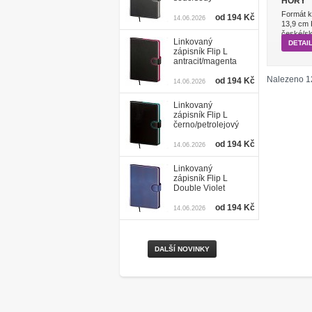
HORY
Formát k
od 194 Kč
14.06.2026
13,9 cm 
české/sl
Linkovaný
DETAI
zápisník Flip L
antracit/magenta
Nalezeno 1
od 194 Kč
14.06.2026
Linkovaný
zápisník Flip L
černo/petrolejový
od 194 Kč
14.06.2026
Linkovaný
zápisník Flip L
Double Violet
od 194 Kč
14.06.2026
DALŠÍ NOVINKY