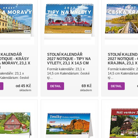
Í KALENDÁŘ
STOLNÍ KALENDÁŘ
STOLNÍ KALEN
OTIQUE - KRÁSY
2027 NOTIQUE - TIPY NA
2027 NOTIQUE -
 MORAVY, 23,1 X
VÝLETY, 23,1 X 14,5 CM
KRAJINA, 23,1 X
M
Formát kalendáře: 23,1 x
Formát kalendáře: 2
alendáře: 23,1 x
14,5 cm Kalendárium: české
14,5 cm Kalendáriu
Kalendárium: české
tý...
tý...
od 45 Kč
69 Kč
L
DETAIL
DETAIL
skladem
skladem