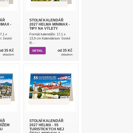
DÁŘ
STOLNÍ KALENDÁŘ
IMAX -
2027 HELMA MINIMAX -
TIPY NA VÝLETY
7,1 x
Formát kalendáře: 17,1 x
m: české
13,9 cm Kalendárium: české
tý...
od 35 Kč
od 35 Kč
DETAIL
skladem
skladem
DÁŘ
STOLNÍ KALENDÁŘ
ŘÍŽEM
2027 HELMA - 55
OU
TURISTICKÝCH NEJ