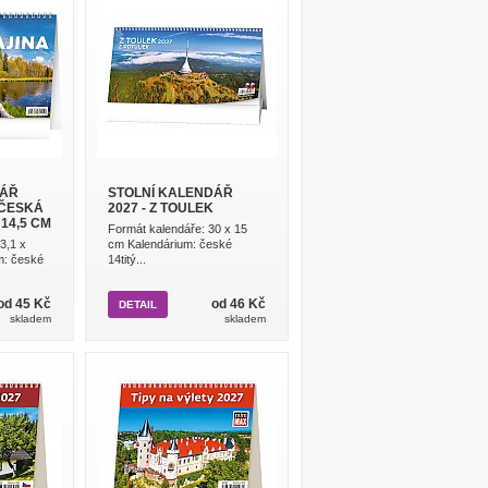
DÁŘ
STOLNÍ KALENDÁŘ
 ČESKÁ
2027 - Z TOULEK
 14,5 CM
Formát kalendáře: 30 x 15
3,1 x
cm Kalendárium: české
m: české
14titý...
od 45 Kč
od 46 Kč
DETAIL
skladem
skladem