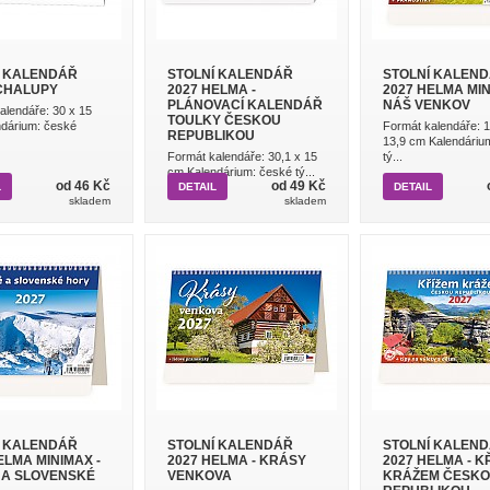
Í KALENDÁŘ
STOLNÍ KALENDÁŘ
STOLNÍ KALEN
 CHALUPY
2027 HELMA -
2027 HELMA MIN
PLÁNOVACÍ KALENDÁŘ
NÁŠ VENKOV
alendáře: 30 x 15
TOULKY ČESKOU
dárium: české
Formát kalendáře: 1
REPUBLIKOU
13,9 cm Kalendáriu
Formát kalendáře: 30,1 x 15
tý...
cm Kalendárium: české tý...
od 46 Kč
od 49 Kč
L
DETAIL
DETAIL
skladem
skladem
Í KALENDÁŘ
STOLNÍ KALENDÁŘ
STOLNÍ KALEN
ELMA MINIMAX -
2027 HELMA - KRÁSY
2027 HELMA - K
 A SLOVENSKÉ
VENKOVA
KRÁŽEM ČESK