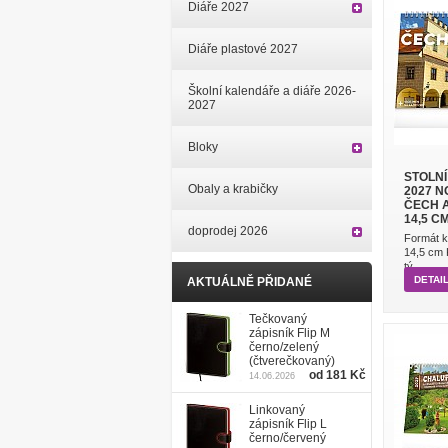
Diáře 2027
Diáře plastové 2027
Školní kalendáře a diáře 2026-
2027
Bloky
STOLN
Obaly a krabičky
2027 N
ČECH A
14,5 C
doprodej 2026
Formát k
14,5 cm 
tý...
DETAI
AKTUÁLNĚ PŘIDANÉ
Tečkovaný
zápisník Flip M
černo/zelený
(čtverečkovaný)
od 181 Kč
14.06.2026
Linkovaný
zápisník Flip L
černo/červený