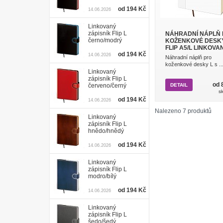
od 194 Kč
14.06.2026
Linkovaný
zápisník Flip L
NÁHRADNÍ NÁPLŇ
černo/modrý
KOŽENKOVÉ DESK
FLIP A5/L LINKOVA
od 194 Kč
14.06.2026
Náhradní náplň pro
koženkové desky L s ..
Linkovaný
zápisník Flip L
od 
červeno/černý
DETAIL
s
od 194 Kč
14.06.2026
Nalezeno 7 produktů
Linkovaný
zápisník Flip L
hnědo/hnědý
od 194 Kč
14.06.2026
Linkovaný
zápisník Flip L
modro/bílý
od 194 Kč
14.06.2026
Linkovaný
zápisník Flip L
šedo/šedý