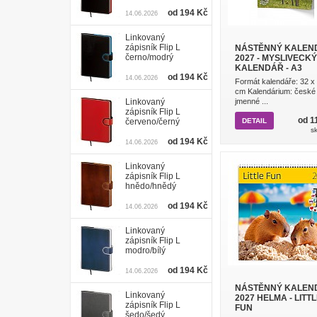
od 194 Kč
14.06.2026
Linkovaný
zápisník Flip L
NÁSTĚNNÝ KALEN
černo/modrý
2027 - MYSLIVECKÝ
KALENDÁŘ - A3
od 194 Kč
14.06.2026
Formát kalendáře: 32 x
cm Kalendárium: české
Linkovaný
jmenné ...
zápisník Flip L
od 1
červeno/černý
DETAIL
s
od 194 Kč
14.06.2026
Linkovaný
zápisník Flip L
hnědo/hnědý
od 194 Kč
14.06.2026
Linkovaný
zápisník Flip L
modro/bílý
od 194 Kč
14.06.2026
NÁSTĚNNÝ KALEN
Linkovaný
2027 HELMA - LITT
zápisník Flip L
FUN
šedo/šedý