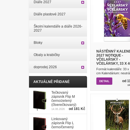
Diáře 2027
Diáře plastové 2027
Školní kalendáře a diáře 2026-
2027
Bloky
NÁSTĚNNÝ KALEN
Obaly a krabičky
2027 NOTIQUE -
VČELAŘSKÝ -
VČELÁRSKY, 33 X 
doprodej 2026
Formát kalendáře: 33 x
cm Kalendárium: neutráln
od 1
DETAIL
AKTUÁLNĚ PŘIDANÉ
s
Tečkovaný
zápisník Flip M
černo/zelený
(čtverečkovaný)
od 181 Kč
14.06.2026
Linkovaný
zápisník Flip L
černo/červený