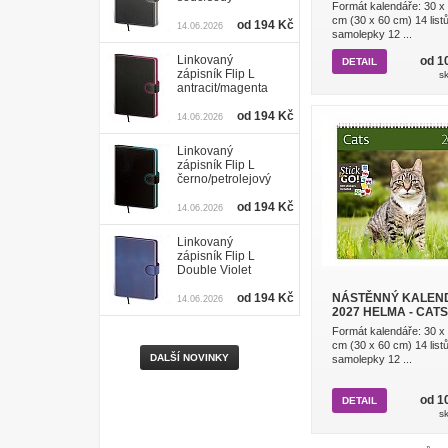
Formát kalendáře: 30 x
cm (30 x 60 cm) 14 list
od 194 Kč
14.06.2026
samolepky 12 ...
Linkovaný
od 1
DETAIL
zápisník Flip L
s
antracit/magenta
od 194 Kč
14.06.2026
Linkovaný
zápisník Flip L
černo/petrolejový
od 194 Kč
14.06.2026
Linkovaný
zápisník Flip L
Double Violet
od 194 Kč
NÁSTĚNNÝ KALEN
14.06.2026
2027 HELMA - CATS
Formát kalendáře: 30 x
cm (30 x 60 cm) 14 list
DALŠÍ NOVINKY
samolepky 12 ...
od 1
DETAIL
s