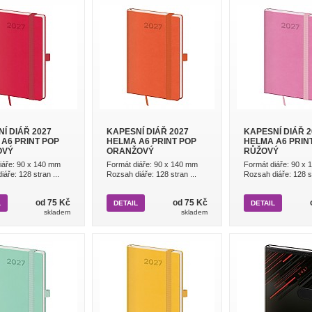
Í DIÁŘ 2027
KAPESNÍ DIÁŘ 2027
KAPESNÍ DIÁŘ 2
A6 PRINT POP
HELMA A6 PRINT POP
HELMA A6 PRIN
OVÝ
ORANŽOVÝ
RŮŽOVÝ
iáře: 90 x 140 mm
Formát diáře: 90 x 140 mm
Formát diáře: 90 x
áře: 128 stran ...
Rozsah diáře: 128 stran ...
Rozsah diáře: 128 st
od 75 Kč
od 75 Kč
L
DETAIL
DETAIL
skladem
skladem