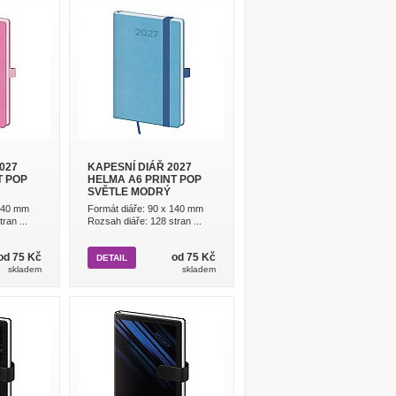
027
KAPESNÍ DIÁŘ 2027
T POP
HELMA A6 PRINT POP
SVĚTLE MODRÝ
 140 mm
Formát diáře: 90 x 140 mm
ran ...
Rozsah diáře: 128 stran ...
od 75 Kč
od 75 Kč
DETAIL
skladem
skladem