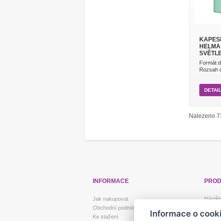
KAPESN
HELMA 
SVĚTL
Formát d
Rozsah di
DETAI
Nalezeno 7
INFORMACE
PROD
Jak nakupovat
Nástěn
Obchodní podmínky
Diáře 
Informace o cook
Ke stažení
Stolní