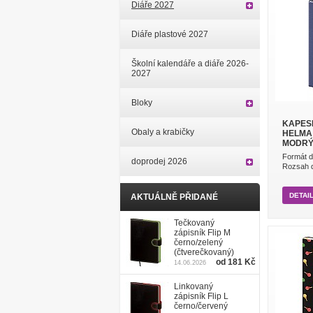
Diáře 2027
Diáře plastové 2027
Školní kalendáře a diáře 2026-
2027
Bloky
KAPESN
Obaly a krabičky
HELMA 
MODR
Formát d
doprodej 2026
Rozsah di
DETAI
AKTUÁLNĚ PŘIDANÉ
Tečkovaný
zápisník Flip M
černo/zelený
(čtverečkovaný)
od 181 Kč
14.06.2026
Linkovaný
zápisník Flip L
černo/červený