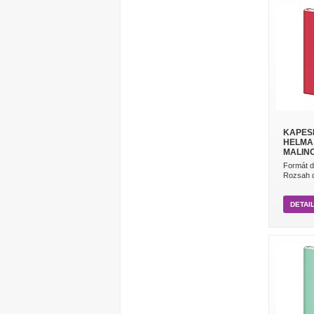
KAPESN
HELMA 
MALIN
Formát d
Rozsah di
DETAI