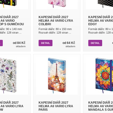
Í DIÁŘ 2027
KAPESNÍ DIÁŘ 2027
KAPESNÍ DIÁŘ 2
A6 VARIO
HELMA A6 VARIO LYRA
HELMA A6 VARI
OP S GUMIČKOU
COLIBRI
EDGY
iáře: 90 x 140 mm
Formát diáře: 80 x 150 mm
Formát diáře: 80 x
áře: 128 stran ...
Rozsah diáře: 128 stran ...
Rozsah diáře: 128 st
od 84 Kč
od 64 Kč
L
DETAIL
DETAIL
skladem
skladem
Í DIÁŘ 2027
KAPESNÍ DIÁŘ 2027
KAPESNÍ DIÁŘ 2
A6 VARIO LYRA
HELMA A6 VARIO LYRA
HELMA A6 VARI
OW
PARIS
MANDALA S GU