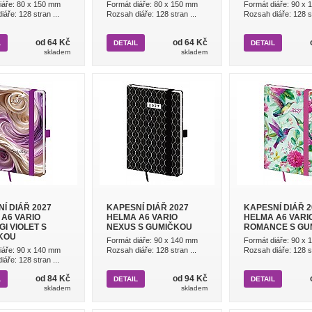
iáře: 80 x 150 mm
Formát diáře: 80 x 150 mm
Formát diáře: 90 x
áře: 128 stran ...
Rozsah diáře: 128 stran ...
Rozsah diáře: 128 st
od 64 Kč
od 64 Kč
L
DETAIL
DETAIL
skladem
skladem
Í DIÁŘ 2027
KAPESNÍ DIÁŘ 2027
KAPESNÍ DIÁŘ 2
A6 VARIO
HELMA A6 VARIO
HELMA A6 VARI
I VIOLET S
NEXUS S GUMIČKOU
ROMANCE S GU
KOU
Formát diáře: 90 x 140 mm
Formát diáře: 90 x
iáře: 90 x 140 mm
Rozsah diáře: 128 stran ...
Rozsah diáře: 128 st
áře: 128 stran ...
od 84 Kč
od 94 Kč
L
DETAIL
DETAIL
skladem
skladem