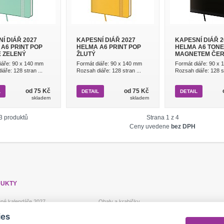
Í DIÁŘ 2027
KAPESNÍ DIÁŘ 2027
KAPESNÍ DIÁŘ 2
A6 PRINT POP
HELMA A6 PRINT POP
HELMA A6 TONE
E ZELENÝ
ŽLUTÝ
MAGNETEM ČE
iáře: 90 x 140 mm
Formát diáře: 90 x 140 mm
Formát diáře: 90 x
áře: 128 stran ...
Rozsah diáře: 128 stran ...
Rozsah diáře: 128 st
od 75 Kč
od 75 Kč
L
DETAIL
DETAIL
skladem
skladem
3 produktů
Strana 1 z 4
Ceny uvedene
bez DPH
UKTY
né kalendáře 2027
Obaly a krabičky
plastové 2027
Bloky
ies
 kalendáře 2027
doprodej 2026