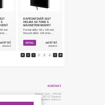
027
KAPESNÍ DIÁŘ 2027
 S
HELMA A6 TONE S
RVENÝ
MAGNETEM MODRÝ
 140 mm
Formát diáře: 90 x 140 mm
ran ...
Rozsah diáře: 128 stran ...
od 97 Kč
od 97 Kč
DETAIL
skladem
skladem
1
2
3
4
KONTAKT
Vladimír Sohr - HELMA
Uničovská 1997/26, 787 01 Šumperk
+420 602 267 290, www.kalendare-online.cz