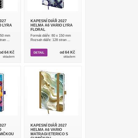
027
KAPESNÍ DIÁŘ 2027
O LYRA
HELMA A6 VARIO LYRA
FLORAL
 150 mm
Formát diáře: 80 x 150 mm
ran ...
Rozsah diáře: 128 stran ...
od 64 Kč
od 64 Kč
DETAIL
skladem
skladem
027
KAPESNÍ DIÁŘ 2027
O
HELMA A6 VARIO
MIČKOU
MATRAGI ETERICO S