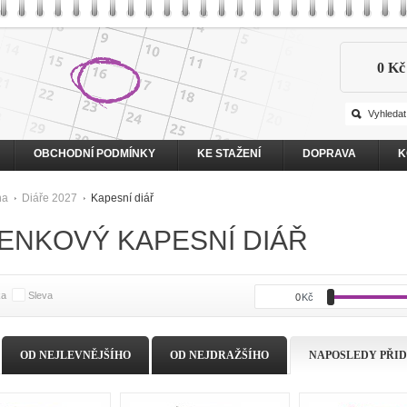
0 Kč
OBCHODNÍ PODMÍNKY
KE STAŽENÍ
DOPRAVA
K
na
Diáře 2027
Kapesní diář
ENKOVÝ KAPESNÍ DIÁŘ
ka
Sleva
0
Kč
OD NEJLEVNĚJŠÍHO
OD NEJDRAŽŠÍHO
NAPOSLEDY PŘI