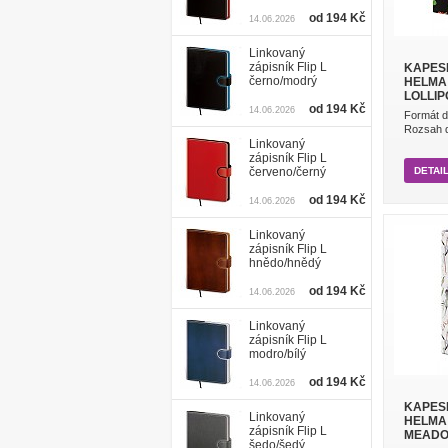
od 194 Kč
14.06.2026
Linkovaný
zápisník Flip L
KAPESN
černo/modrý
HELMA 
LOLLIP
od 194 Kč
14.06.2026
Formát d
Rozsah di
Linkovaný
zápisník Flip L
červeno/černý
DETAI
od 194 Kč
14.06.2026
Linkovaný
zápisník Flip L
hnědo/hnědý
od 194 Kč
14.06.2026
Linkovaný
zápisník Flip L
modro/bílý
od 194 Kč
14.06.2026
KAPESN
Linkovaný
HELMA 
zápisník Flip L
MEAD
šedo/šedý