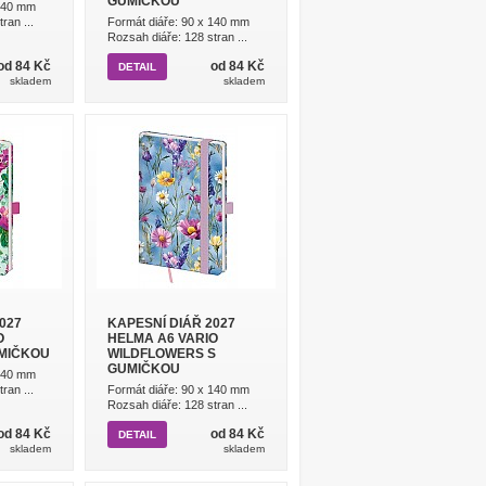
GUMIČKOU
 140 mm
ran ...
Formát diáře: 90 x 140 mm
Rozsah diáře: 128 stran ...
od 84 Kč
od 84 Kč
DETAIL
skladem
skladem
027
KAPESNÍ DIÁŘ 2027
O
HELMA A6 VARIO
MIČKOU
WILDFLOWERS S
GUMIČKOU
 140 mm
ran ...
Formát diáře: 90 x 140 mm
Rozsah diáře: 128 stran ...
od 84 Kč
od 84 Kč
DETAIL
skladem
skladem