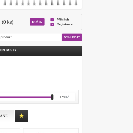
Přihlásit
(0 ks)
KOŠÍK
Registrovat
ONTAKTY
179
Kč
DANÉ