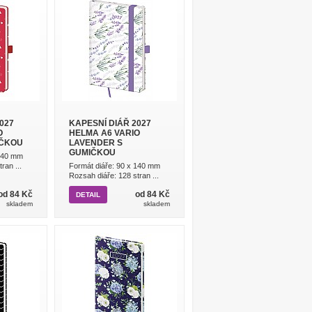
027
KAPESNÍ DIÁŘ 2027
O
HELMA A6 VARIO
IČKOU
LAVENDER S
GUMIČKOU
 140 mm
ran ...
Formát diáře: 90 x 140 mm
Rozsah diáře: 128 stran ...
od 84 Kč
od 84 Kč
DETAIL
skladem
skladem