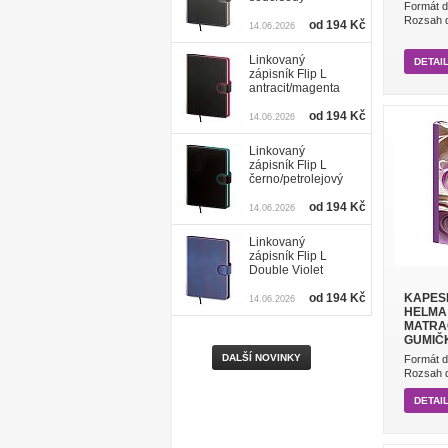
Formát d
Rozsah di
od 194 Kč
14.06.2026
Linkovaný
DETAI
zápisník Flip L
antracit/magenta
od 194 Kč
14.06.2026
Linkovaný
zápisník Flip L
černo/petrolejový
od 194 Kč
14.06.2026
Linkovaný
zápisník Flip L
Double Violet
od 194 Kč
KAPESN
14.06.2026
HELMA 
MATRAG
GUMIČ
DALŠÍ NOVINKY
Formát d
Rozsah di
DETAI