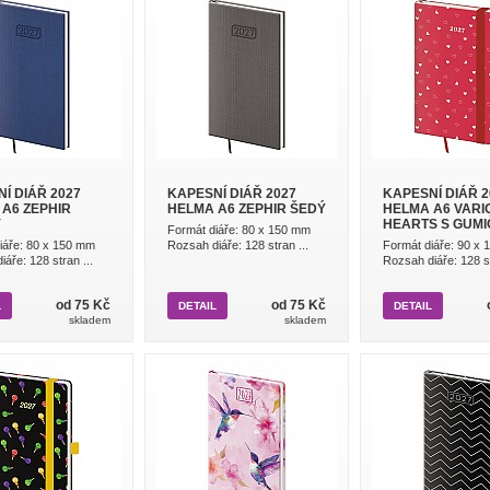
Í DIÁŘ 2027
KAPESNÍ DIÁŘ 2027
KAPESNÍ DIÁŘ 2
A6 ZEPHIR
HELMA A6 ZEPHIR ŠEDÝ
HELMA A6 VARI
Ý
HEARTS S GUM
Formát diáře: 80 x 150 mm
iáře: 80 x 150 mm
Rozsah diáře: 128 stran ...
Formát diáře: 90 x
áře: 128 stran ...
Rozsah diáře: 128 st
od 75 Kč
od 75 Kč
L
DETAIL
DETAIL
skladem
skladem