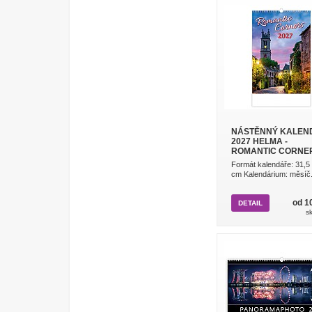
NÁSTĚNNÝ KALEN
2027 HELMA -
ROMANTIC CORNE
Formát kalendáře: 31,5
cm Kalendárium: měsíč.
od 1
DETAIL
s