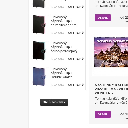
Formát kalendáře: 32 x
cm Kalendárium: neutráln
od 194 Kč
14.06.2026
Linkovaný
od 1
DETAIL
zápisník Flip L
s
antracit/magenta
od 194 Kč
14.06.2026
Linkovaný
zápisník Flip L
černo/petrolejový
od 194 Kč
14.06.2026
Linkovaný
zápisník Flip L
Double Violet
od 194 Kč
NÁSTĚNNÝ KALEN
14.06.2026
2027 HELMA - WOR
WONDERS
Formát kalendáře: 45 x
DALŠÍ NOVINKY
cm Kalendárium: měsíč.
od 1
DETAIL
s