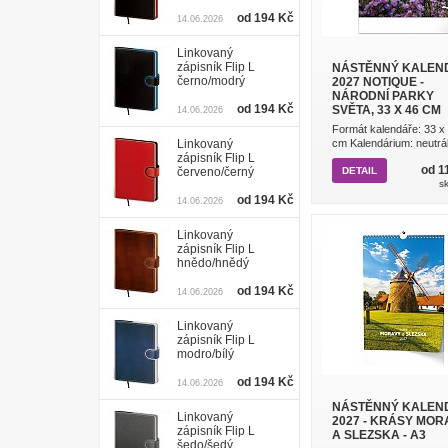
od 194 Kč
14.06.2026
Linkovaný
zápisník Flip L
NÁSTĚNNÝ KALEN
černo/modrý
2027 NOTIQUE -
NÁRODNÍ PARKY
od 194 Kč
SVĚTA, 33 X 46 CM
14.06.2026
Formát kalendáře: 33 x
Linkovaný
cm Kalendárium: neutráln
zápisník Flip L
od 1
červeno/černý
DETAIL
s
od 194 Kč
14.06.2026
Linkovaný
zápisník Flip L
hnědo/hnědý
od 194 Kč
14.06.2026
Linkovaný
zápisník Flip L
modro/bílý
od 194 Kč
14.06.2026
NÁSTĚNNÝ KALEN
Linkovaný
2027 - KRÁSY MOR
zápisník Flip L
A SLEZSKA - A3
šedo/šedý