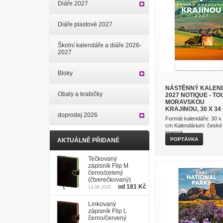
Diáře 2027
Diáře plastové 2027
Školní kalendáře a diáře 2026-
2027
Bloky
NÁSTĚNNÝ KALEN
Obaly a krabičky
2027 NOTIQUE - T
MORAVSKOU
KRAJINOU, 30 X 34
doprodej 2026
Formát kalendáře: 30 x
cm Kalendárium: české
jmenné ...
POPTÁVKA
AKTUÁLNĚ PŘIDANÉ
Tečkovaný
zápisník Flip M
černo/zelený
(čtverečkovaný)
od 181 Kč
14.06.2026
Linkovaný
zápisník Flip L
černo/červený