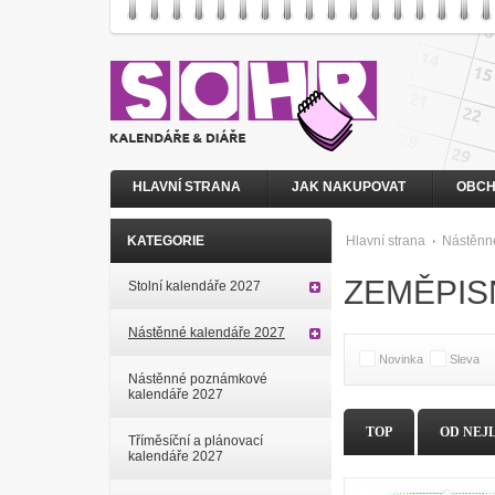
HLAVNÍ STRANA
JAK NAKUPOVAT
OBCH
KATEGORIE
Hlavní strana
Nástěnn
ZEMĚPIS
Stolní kalendáře 2027
Nástěnné kalendáře 2027
Novinka
Sleva
Nástěnné poznámkové
kalendáře 2027
TOP
OD NEJ
Tříměsíční a plánovací
kalendáře 2027