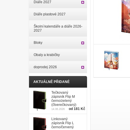
Diáře 2027
Diáře plastové 2027
Školní kalendáře a diáře 2026-
2027
Bloky
Obaly a krabičky
doprodej 2026
AKTUÁLNĚ PŘIDANÉ
Tečkovaný
zápisník Flip M
černo/zelený
(čtverečkovaný)
od 181 Kč
14.06.2026
Linkovaný
zápisník Flip L
černo/červený