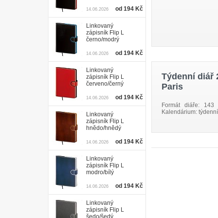
od 194 Kč
14.06.2026
Linkovaný
zápisník Flip L
černo/modrý
od 194 Kč
14.06.2026
Linkovaný
Týdenní diář 
zápisník Flip L
červeno/černý
Paris
od 194 Kč
14.06.2026
Formát diáře: 143
Kalendárium: týdenní
Linkovaný
zápisník Flip L
hnědo/hnědý
od 194 Kč
14.06.2026
Linkovaný
zápisník Flip L
modro/bílý
od 194 Kč
14.06.2026
Linkovaný
zápisník Flip L
šedo/šedý