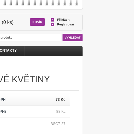
Přihlásit
(0 ks)
KOŠÍK
Registrovat
ONTAKTY
VÉ KVĚTINY
DPH
73
Kč
DPH)
88
Kč
BSC7-27