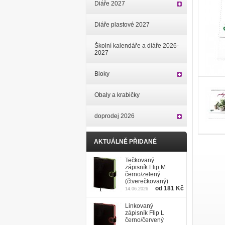
Diáře 2027
Diáře plastové 2027
Školní kalendáře a diáře 2026-
2027
Bloky
Obaly a krabičky
doprodej 2026
AKTUÁLNĚ PŘIDANÉ
Tečkovaný
zápisník Flip M
černo/zelený
(čtverečkovaný)
od 181 Kč
14.06.2026
Linkovaný
zápisník Flip L
černo/červený