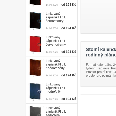
od 194 Kč
14.06.2026
Linkovaný
zápisník Flip L
černo/modrý
od 194 Kč
14.06.2026
Linkovaný
zápisník Flip L
červeno/černý
Stolní kalend
od 194 Kč
14.06.2026
rodinný plán
Linkovaný
zápisník Flip L
Formát kalendáře: 2
hnědo/hnědý
týdenní řádkové Po
Prostor pro přítisk: 
od 194 Kč
prostor pro poznámky 
14.06.2026
Linkovaný
zápisník Flip L
modro/bílý
od 194 Kč
14.06.2026
Linkovaný
zápisník Flip L
šedo/šedý