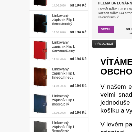
HELMA B6 LUNÁRNÍ 
od 194 Kč
14.06.2026
Formát diáře: 125 x 17
Rozsah diáře: 144 stra
Linkovaný
Kalendárium: č...
zápisník Flip L
černo/modrý
od 
DETAIL
od 194 Kč
14.06.2026
s
Linkovaný
PŘEDCHOZÍ
zápisník Flip L
červeno/černý
od 194 Kč
VÍTÁM
14.06.2026
OBCH
Linkovaný
zápisník Flip L
hnědo/hnědý
V našem es
od 194 Kč
14.06.2026
velmi sna
Linkovaný
zápisník Flip L
jednoduše 
modro/bílý
košíku a vy
od 194 Kč
14.06.2026
Linkovaný
V levém pa
zápisník Flip L
šedo/šedý