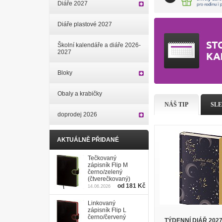
Diáře 2027
Diáře plastové 2027
Školní kalendáře a diáře 2026-
2027
Bloky
Obaly a krabičky
NÁŠ TIP
SL
doprodej 2026
AKTUÁLNĚ PŘIDANÉ
Tečkovaný
zápisník Flip M
černo/zelený
(čtverečkovaný)
od 181 Kč
14.06.2026
Linkovaný
zápisník Flip L
černo/červený
TÝDENNÍ DIÁŘ 202