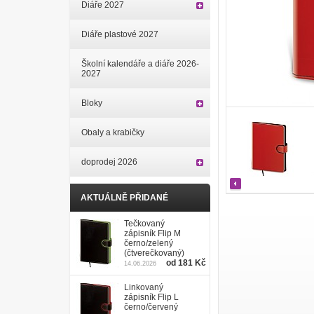
Diáře 2027
Diáře plastové 2027
Školní kalendáře a diáře 2026-
2027
Bloky
Obaly a krabičky
doprodej 2026
AKTUÁLNĚ PŘIDANÉ
Tečkovaný
zápisník Flip M
černo/zelený
(čtverečkovaný)
od 181 Kč
14.06.2026
Linkovaný
zápisník Flip L
černo/červený