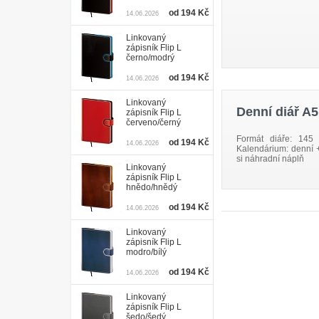
od 194 Kč
14.06.2026
Linkovaný
zápisník Flip L
černo/modrý
od 194 Kč
14.06.2026
Linkovaný
Denní diář A5
zápisník Flip L
červeno/černý
Formát diáře: 145
od 194 Kč
14.06.2026
Kalendárium: denní 
si náhradní náplň
Linkovaný
zápisník Flip L
hnědo/hnědý
od 194 Kč
14.06.2026
Linkovaný
zápisník Flip L
modro/bílý
od 194 Kč
14.06.2026
Linkovaný
zápisník Flip L
šedo/šedý