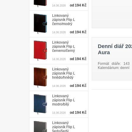
od 194 Kč
14.06.2026
Linkovaný
zápisník Flip L
černo/modrý
od 194 Kč
14.06.2026
Linkovaný
Denní diář 20
zápisník Flip L
červeno/černý
Aura
od 194 Kč
14.06.2026
Formát diáře: 143
Kalendárium: denní
Linkovaný
zápisník Flip L
hnědo/hnědý
od 194 Kč
14.06.2026
Linkovaný
zápisník Flip L
modro/bílý
od 194 Kč
14.06.2026
Linkovaný
zápisník Flip L
šedo/šedý