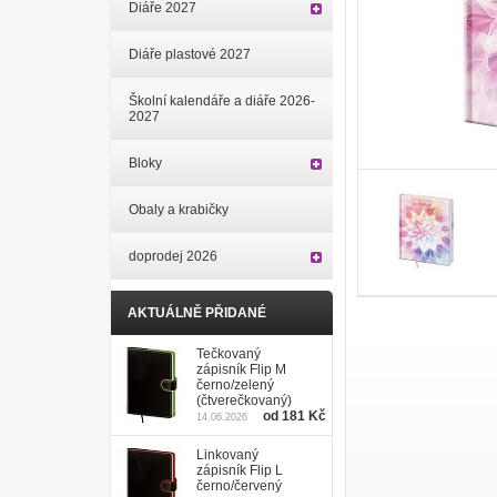
Diáře 2027
Diáře plastové 2027
Školní kalendáře a diáře 2026-
2027
Bloky
Obaly a krabičky
doprodej 2026
AKTUÁLNĚ PŘIDANÉ
Tečkovaný
zápisník Flip M
černo/zelený
(čtverečkovaný)
od 181 Kč
14.06.2026
Linkovaný
zápisník Flip L
černo/červený