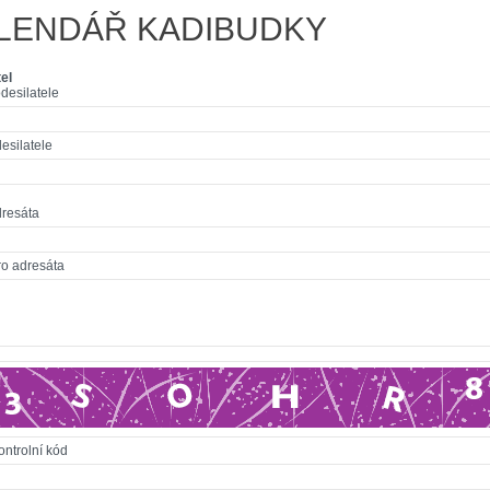
LENDÁŘ KADIBUDKY
el
desilatele
esilatele
dresáta
ro adresáta
ontrolní kód